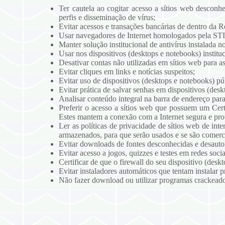
Ter cautela ao cogitar acesso a sítios web desconh
perfis e disseminação de vírus;
Evitar acessos e transações bancárias de dentro da
Usar navegadores de Internet homologados pela STI 
Manter solução institucional de antivírus instalada n
Usar nos dispositivos (desktops e notebooks) instit
Desativar contas não utilizadas em sítios web para a
Evitar cliques em links e notícias suspeitos;
Evitar uso de dispositivos (desktops e notebooks) púb
Evitar prática de salvar senhas em dispositivos (desk
Analisar conteúdo integral na barra de endereço par
Preferir o acesso a sítios web que possuem um Ce
Estes mantem a conexão com a Internet segura e prot
Ler as políticas de privacidade de sítios web de int
armazenados, para que serão usados e se são comerci
Evitar downloads de fontes desconhecidas e desautor
Evitar acesso a jogos, quizzes e testes em redes soci
Certificar de que o firewall do seu dispositivo (desk
Evitar instaladores automáticos que tentam instalar
Não fazer download ou utilizar programas crackeado