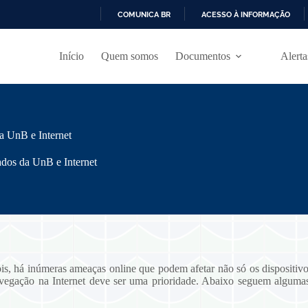
COMUNICA BR
ACESSO À INFORMAÇÃO
I
R
Início
Quem somos
Documentos
Alert
P
A
R
A
O
C
O
 UnB e Internet
N
T
dos da UnB e Internet
E
Ú
D
O
is, há inúmeras ameaças online que podem afetar não só os dispositiv
vegação na Internet deve ser uma prioridade. Abaixo seguem algumas