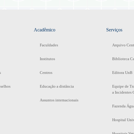
Acadêmico
Serviços
Faculdades
Arquivo Cent
Institutos
Biblioteca Ce
s
Centros
Editora UnB
selhos
Educação a distância
Equipe de Tr
a Incidentes 
Assuntos internacionais
Fazenda Águ
Hospital Univ
Hospitais Vet