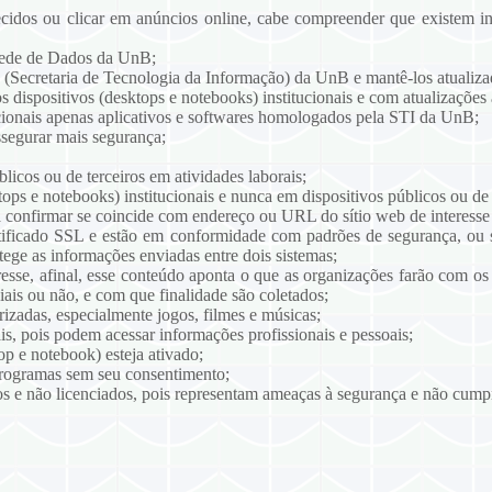
ecidos ou clicar em anúncios online, cabe compreender que existem i
 Rede de Dados da UnB;
(Secretaria de Tecnologia da Informação) da UnB e mantê-los atualiza
os dispositivos (desktops e notebooks) institucionais e com atualizaçõe
ucionais apenas aplicativos e softwares homologados pela STI da UnB;
ssegurar mais segurança;
licos ou de terceiros em atividades laborais;
tops e notebooks) institucionais e nunca em dispositivos públicos ou de 
a confirmar se coincide com endereço ou URL do sítio web de interesse 
rtificado SSL e estão em conformidade com padrões de segurança, o
ege as informações enviadas entre dois sistemas;
eresse, afinal, esse conteúdo aponta o que as organizações farão com o
ais ou não, e com que finalidade são coletados;
izadas, especialmente jogos, filmes e músicas;
ais, pois podem acessar informações profissionais e pessoais;
top e notebook) esteja ativado;
 programas sem seu consentimento;
s e não licenciados, pois representam ameaças à segurança e não cum