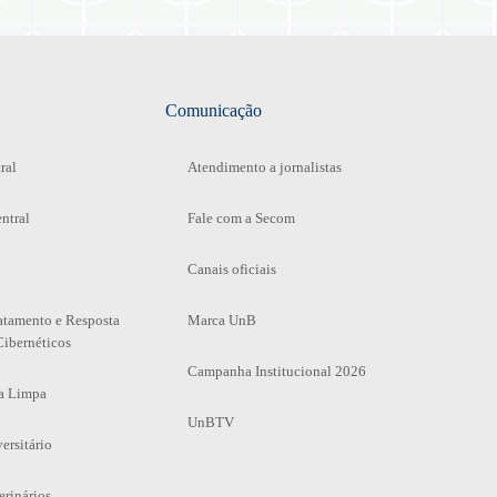
Comunicação
ral
Atendimento a jornalistas
ntral
Fale com a Secom
Canais oficiais
atamento e Resposta
Marca UnB
Cibernéticos
Campanha Institucional 2026
a Limpa
UnBTV
ersitário
erinários